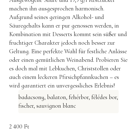
Ausgewogene Säure und 19,9 g/l Restzucker
machen ihn ausgesprochen harmonisch.
Aufgrund seines geringen Alkohol- und
Säuregehalts kann er pur genossen werden, in
Kombination mit Desserts kommt sein süßer und
fruchtiger Charakter jedoch noch besser zur
Geltung. Eine perfekte Wahl für festliche Anlässe
oder einen gemütlichen Weinabend. Probieren Sie
es doch mal mit Lebkuchen, Christstollen oder
auch einem leckeren Pfirsichpfannkuchen – es
wird garantiert ein unvergessliches Erlebnis!
badacsony
,
balaton
,
fehérbor
,
félédes bor
,
fischer
,
sauvignon blanc
2 400
Ft