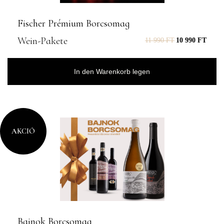
Fischer Prémium Borcsomag
Wein-Pakete
11 990
FT
10 990
FT
In den Warenkorb legen
AKCIÓ
Bajnok Borcsomag