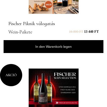
Fischer Piknik válogatás
Wein-Pakete
16 800
FT
13 440
FT
In den Warenkorb legen
AKCIÓ