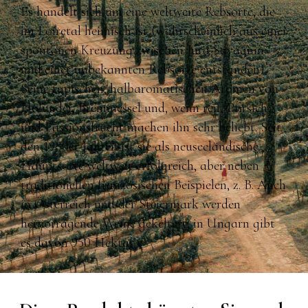
Es handelt sich um eine weltweite Rebsorte, die
im Loiretal heimisch ist (wahrscheinlich aus einer
spontanen Kreuzung zwischen Jura Savagnin
und einer unbekannten Rebsorte entstanden).
Seine typischen, halbaromatischen Aromen von
Holunder, Brennnessel und, wenn reif, Pfirsich
und Passionsfrucht machen ihn sehr beliebt. Seit
den 1980er Jahren ist sie als neuseeländische
Hauptsorte weltweit erfolgreich, aber neben
traditionellen französischen Beispielen, z. B. Auch
in Österreich und der Steiermark werden
hervorragende Weine gekeltert, in Ungarn gibt
es davon 950 Hektar.