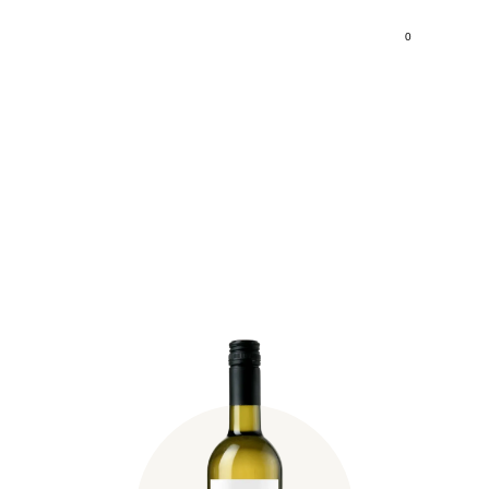
0
Sauvignon Blanc Liblich
2022