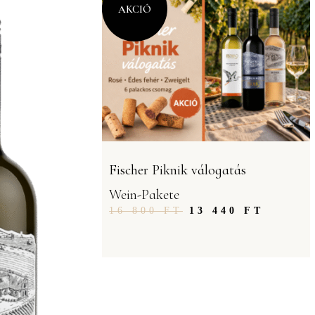
AKCIÓ
Fischer Piknik válogatás
Wein-Pakete
16 800
FT
13 440
FT