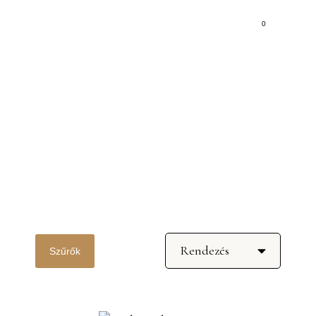
0
Kategória: Borkóstoló
Szűrők