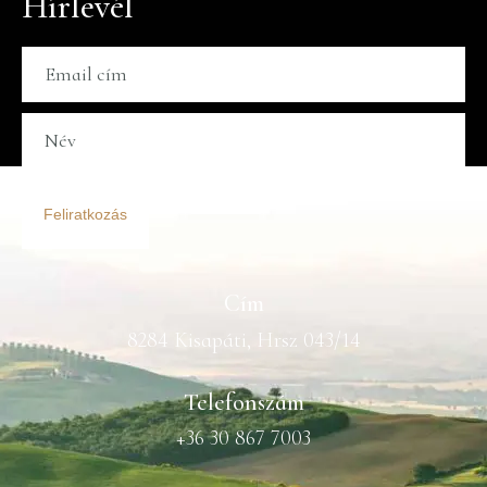
Hírlevél
Feliratkozás
Cím
8284 Kisapáti, Hrsz 043/14
Telefonszám
+36 30 867 7003