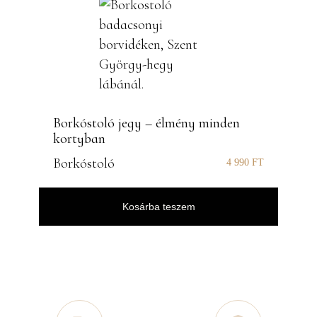
Borkóstoló jegy – élmény minden
kortyban
Borkóstoló
4 990
FT
Kosárba teszem