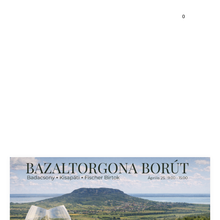
0
Események