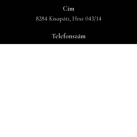
Cím
8284 Kisapáti, Hrsz 043/14
Telefonszám
+36 30 867 7003
Email cím
info@fischer-badacsony.hu