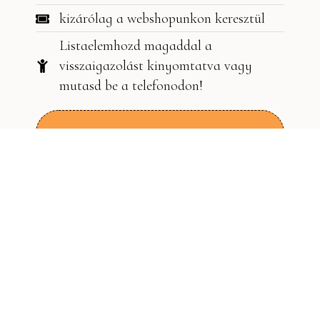
kizárólag a webshopunkon keresztül
Listaelemhozd magaddal a
visszaigazolást kinyomtatva vagy
mutasd be a telefonodon!
Jelentkezem a
borkóstolóra
A férőhelyek száma korlátozott, ezért ha
szeretnél részese lenni ennek az
élménynek, érdemes mielőbb lefoglalnod
a helyed.