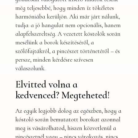
még teljesebbé, hogy minden íz tökéletes
harmóniába kerüljön. Aki már járt nálunk,
tudja: a jó hangulat nem opcionális, hanem
alapfelszereltség. A vezetett kóstolók során
mesélünk a borok készítéséről, a
szőlőfajtákról, a pincészet történetéről – és
persze, minden kérdésre szívesen
válaszolunk.
Elvitted volna a
kedvenced? Megteheted!
Az egyik legjobb dolog az egészben, hogy a
kóstoló során bemutatott borokat azonnal
meg is vásárolhatod, hiszen közvetlenül a
pincészetnél vagy – nincs várakozás, nincs