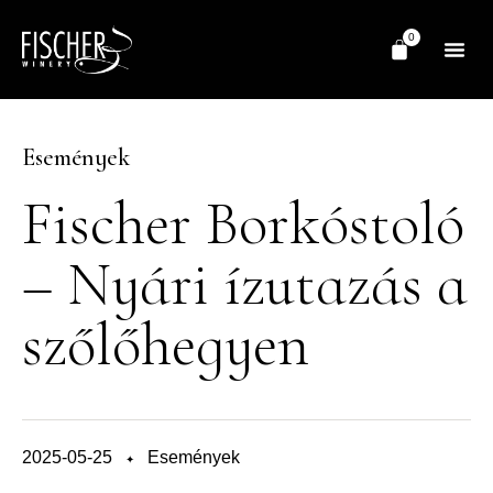
0
Category
Események
Fischer Borkóstoló
– Nyári ízutazás a
szőlőhegyen
2025-05-25
Események
✦