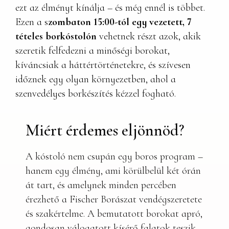
ezt az élményt kínálja – és még ennél is többet.
Ezen a s
zombaton 15:00-tól egy vezetett, 7
tételes borkóstolón
vehetnek részt azok, akik
szeretik felfedezni a minőségi borokat,
kíváncsiak a háttértörténetekre, és szívesen
időznek egy olyan környezetben, ahol a
szenvedélyes borkészítés kézzel fogható.
Miért érdemes eljönnöd?
A kóstoló nem csupán egy boros program –
hanem egy élmény, ami körülbelül két órán
át tart, és amelynek minden percében
érezhető a Fischer Borászat vendégszeretete
és szakértelme. A bemutatott borokat apró,
gondosan válogatott kísérő falatok teszik