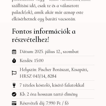
szállítási idő, csak te és a választott
palack(ok), amik akár már aznap este
elkísérhetnek egy baráti vacsorán.
Fontos információk a
részvételhez!
Dátum: 2025. július 12., szombat
Kezdés: 15:00
Helyszín: Fischer Borászat, Kisapáti,
HRSZ 043/14, 8284
7 tételes kóstoló, kísérő falatokkal
Kb. 2 óra hosszan tartó élmény
Részvételi díj: 7.990 Ft / fő