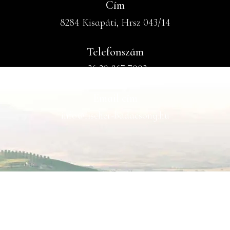
Cím
8284 Kisapáti, Hrsz 043/14
Telefonszám
+36 30 867 7003
Email cím
info@fischer-badacsony.hu