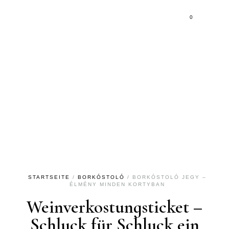
0
Weinverkostungsticket –
Schluck für Schluck ein
Erlebnis
STARTSEITE
/
BORKÓSTOLÓ
/ BORKÓSTOLÓ JEGY –
ÉLMÉNY MINDEN KORTYBAN
Weinverkostungsticket –
Schluck für Schluck ein