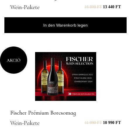
Wein-Pakete
16 800
FT
13 440
FT
In den Warenkorb legen
AKCIÓ
Fischer Prémium Borcsomag
Wein-Pakete
11 990
FT
10 990
FT