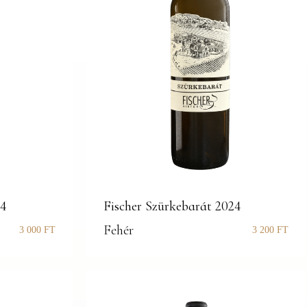
24
Fischer Szürkebarát 2024
Fehér
3 000
FT
3 200
FT