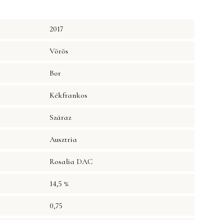
2017
Vörös
Bor
Kékfrankos
Száraz
Ausztria
Rosalia DAC
14,5 %
0,75