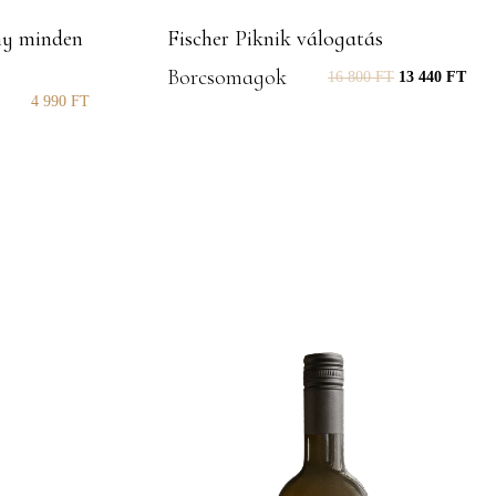
ny minden
Fischer Piknik válogatás
Borcsomagok
16 800
FT
13 440
FT
4 990
FT