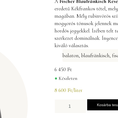
A
Fischer Blaufränkisch Res
eredetű Kékfrankos tétel, mel
magában. Mély rubinvörös szín
mogyorós tónusok jelennek meg
hordós jegyekkel. Ízében telt t
szerkezet dominálnak. Ínyence
kiváló választás.
balaton
,
blaufränkisch
,
fis
6 450
Ft
Készleten
8 600
Ft
/liter
Kosárba te