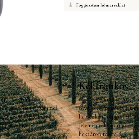
Fogyasztási hőmérséklet
Kékfrankos
ágos viszonylatban
Osztrák-magyar eredetű k
 mint átlagosan. Zömmel
savérzetű, cseresznyés-m
vagy cseres felszínű
helyenként a pinot noir-
incekkel is
Jelenleg a legnagyobb te
hektáron terem.