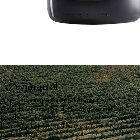
Az évjáratról
Alapvetően nagyon meleg, helyenként hősokkos év, orsz
majdnem egy hónappal előbb kellett szedni a szőlőket,
nagy beltartalmú, de lágyabb, itt-ott kifejezetten tüzes 
borokkal, a legjobb régiókban viszont határozott savger
találkozhatunk.