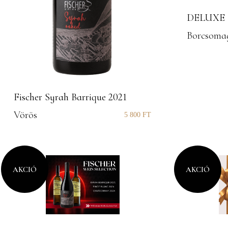
DELUXE B
Borcsoma
Fischer Syrah Barrique 2021
Vörös
5 800
FT
AKCIÓ
AKCIÓ