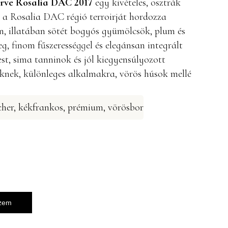
erve Rosalia DAC 2017
egy kivételes, osztrák
y a Rosalia DAC régió terroirját hordozza
, illatában sötét bogyós gyümölcsök, plum és
, finom fűszerességgel és elegánsan integrált
est, sima tanninok és jól kiegyensúlyozott
knek, különleges alkalmakra, vörös húsok mellé
cher
,
kékfrankos
,
prémium
,
vörösbor
szem