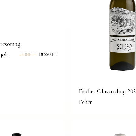
orcsomag
gok
23 040
FT
19 990
FT
Fischer Olaszrizling 20
Fehér