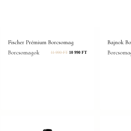
Fischer Prémium Borcsomag
Bajnok B
Borcsomagok
Borcsoma
11 990
FT
10 990
FT