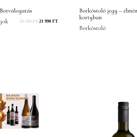
orválogatás
Borkóstoló jegy – élmé
kortyban
gok
35 700
FT
21 990
FT
Borkóstoló