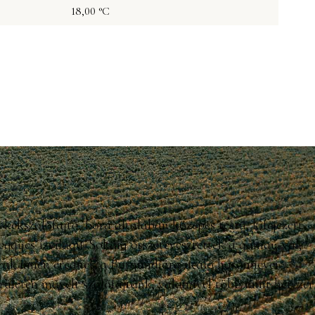
18,00 °C
ékszőlőfajta, bora általában közepes testű, kifejezett
eggyes ízvilágú. Sokáig összetévesztették a gamay-val,
ral, innen erednek a Burgundiára utaló hasonnevei.
rületen művelt szőlőfajtánk, valamivel több mint hétezer