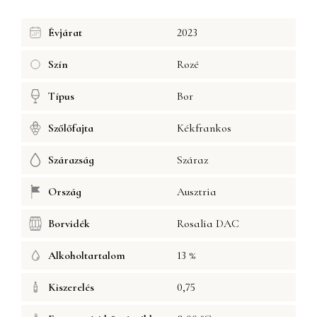
Évjárat
2023
Szín
Rozé
Típus
Bor
Szőlőfajta
Kékfrankos
Szárazság
Száraz
Ország
Ausztria
Borvidék
Rosalia DAC
Alkoholtartalom
13 %
Kiszerelés
0,75