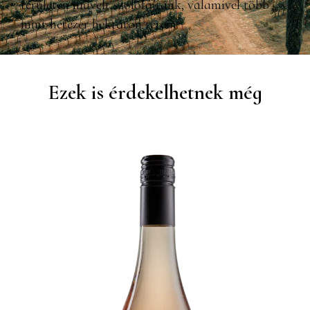
területen művelt szőlőfajtánk, valamivel több
mint hétezer hektáron terem.
Ezek is érdekelhetnek még