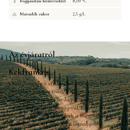
Fogyasztási hőmérséklet
8,00 °C
Maradék cukor
2,5 g/L
Az évjáratról
Kékfrankos
Osztrák-magyar eredetű kékszőlőfajta, bora
általában közepes testű, kifejezett savérzetű,
cseresznyés-meggyes ízvilágú. Sokáig
összetévesztették a gamay-val, helyenként a
pinot noir-ral, innen erednek a Burgundiára
utaló hasonnevei. Jelenleg a legnagyobb