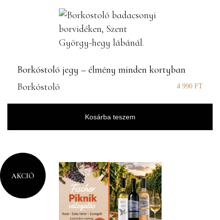
Borkóstoló jegy – élmény minden kortyban
Borkóstoló
4 990
FT
Kosárba teszem
AKCIÓ