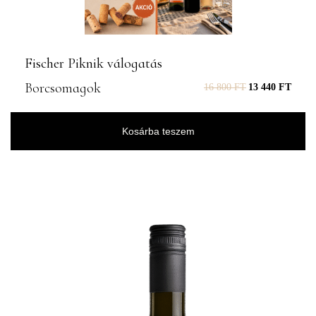
Fischer Piknik válogatás
Borcsomagok
16 800
FT
13 440
FT
Kosárba teszem