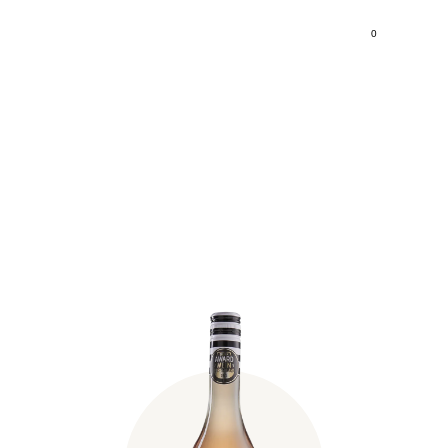
0
Fischer Rosalia DAC Rosé
(dobozzal) 2023