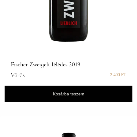
Fischer Zweigelt félédes 2019
Vörös
2 400
FT
Kosárba teszem