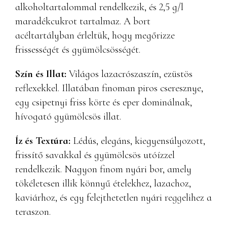
alkoholtartalommal rendelkezik, és 2,5 g/l
maradékcukrot tartalmaz. A bort
acéltartályban érleltük, hogy megőrizze
frissességét és gyümölcsösségét.
Szín és Illat:
Világos lazacrószaszín, ezüstös
reflexekkel. Illatában finoman piros cseresznye,
egy csipetnyi friss körte és eper dominálnak,
hívogató gyümölcsös illat.
Íz és Textúra:
Lédús, elegáns, kiegyensúlyozott,
frissítő savakkal és gyümölcsös utóízzel
rendelkezik. Nagyon finom nyári bor, amely
tökéletesen illik könnyű ételekhez, lazachoz,
kaviárhoz, és egy felejthetetlen nyári reggelihez a
teraszon.