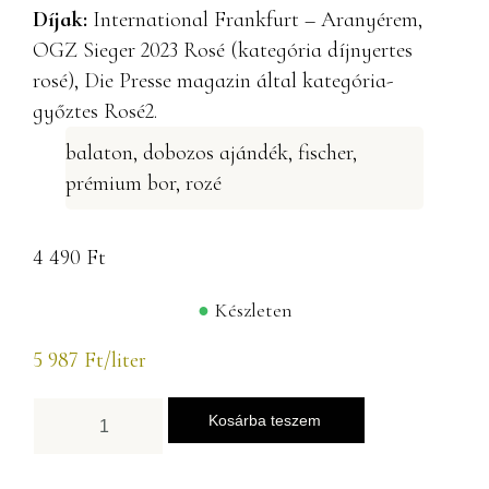
Díjak:
International Frankfurt – Aranyérem,
OGZ Sieger 2023 Rosé (kategória díjnyertes
rosé), Die Presse magazin által kategória-
győztes Rosé2.
balaton
,
dobozos ajándék
,
fischer
,
prémium bor
,
rozé
4 490
Ft
Készleten
5 987
Ft
/liter
Kosárba teszem