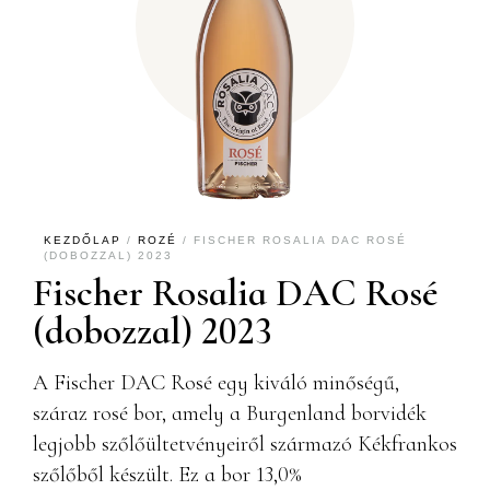
KEZDŐLAP
/
ROZÉ
/ FISCHER ROSALIA DAC ROSÉ
(DOBOZZAL) 2023
Fischer Rosalia DAC Rosé
(dobozzal) 2023
A Fischer DAC Rosé egy kiváló minőségű,
száraz rosé bor, amely a Burgenland borvidék
legjobb szőlőültetvényeiről származó Kékfrankos
szőlőből készült. Ez a bor 13,0%