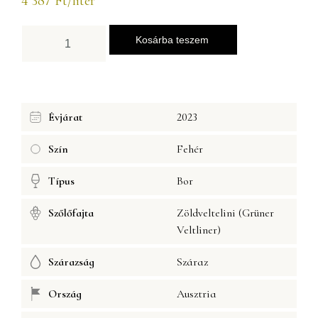
4 387
Ft
/liter
Kosárba teszem
Évjárat
2023
Szín
Fehér
Típus
Bor
Szőlőfajta
Zöldveltelini (Grüner
Veltliner)
Szárazság
Száraz
Ország
Ausztria