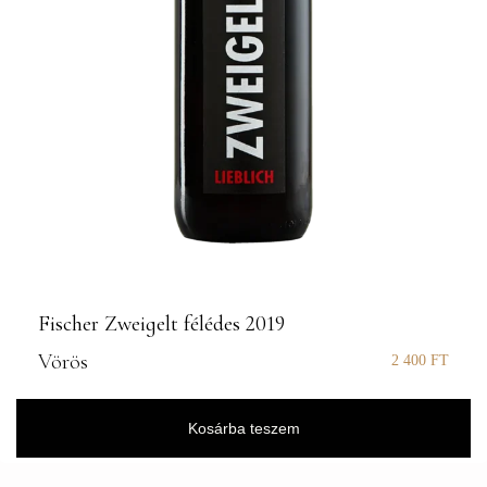
Fischer Zweigelt félédes 2019
Vörös
2 400
FT
Kosárba teszem