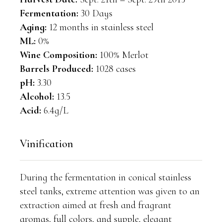
Fermentation:
30 Days
Aging:
12 months in stainless steel
ML:
0%
Wine Composition:
100% Merlot
Barrels Produced:
1028 cases
pH:
3.30
Alcohol:
13.5
Acid:
6.4g/L
Vinification
During the fermentation in conical stainless
steel tanks, extreme attention was given to an
extraction aimed at fresh and fragrant
aromas, full colors, and supple, elegant