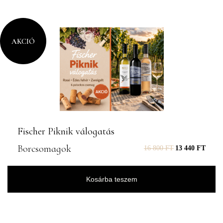
AKCIÓ
Fischer Piknik válogatás
Borcsomagok
16 800
FT
13 440
FT
Kosárba teszem