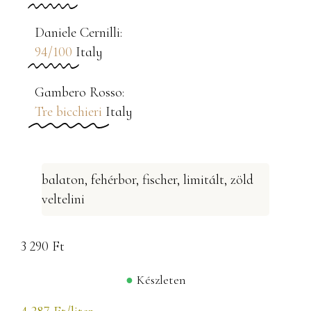
Daniele Cernilli:
94/100
Italy
Gambero Rosso​:
Tre bicchieri
Italy
balaton
,
fehérbor
,
fischer
,
limitált
,
zöld
veltelini
3 290
Ft
Készleten