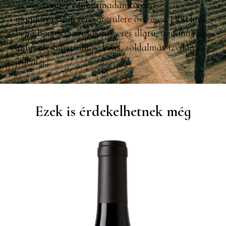
az összterület egyharmadán terem);
magyarországi termőterülete összesen 1300 ha.
Fehérborsos, citrusos-fűszeres illatú, ugyanakkor
gyümölcshangsúlyos, kivis, zöldalmás ízvilág
jellemzi.
Ezek is érdekelhetnek még