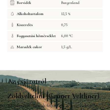
Borvidék
Burgenland
Alkoholtartalom
12,5 %
Kiszerelés
0,75
Fogyasztási hőmérséklet
6,00 °C
Maradék cukor
1,5 g/L
Az évjáratról
Zöldveltelini (Grüner Veltliner)
Alapvetően osztrák fajta (ott 17 ezer hektáron,