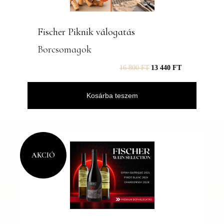
Fischer Piknik válogatás
Borcsomagok
16 800
FT
13 440
FT
Kosárba teszem
AKCIÓ