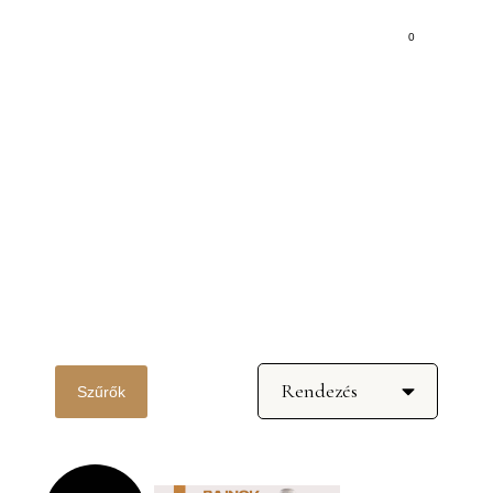
0
Kategória: Borcsomagok
Szűrők