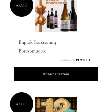
AKCIÓ
Bajnok Borcsomag
Borcsomagok
23 040
FT
19 990
FT
Kosárba teszem
AKCIÓ