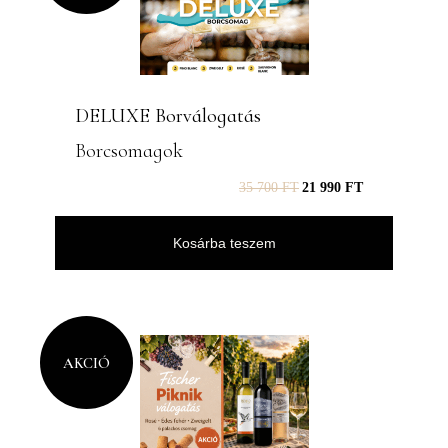
DELUXE Borválogatás
Borcsomagok
35 700
FT
21 990
FT
Kosárba teszem
AKCIÓ