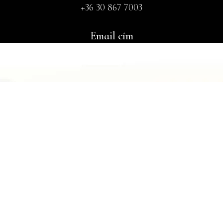
+36 30 867 7003
Email cím
info@fischer-badacsony.hu