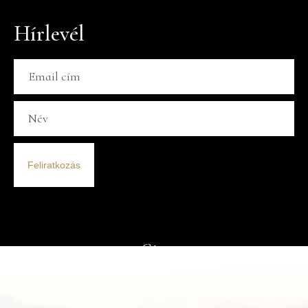
Hírlevél
Feliratkozás
Cím
8284 Kisapáti, Hrsz 043/14