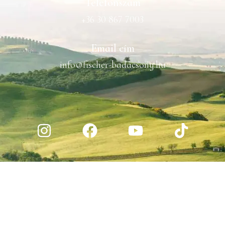
Telefonszám
+36 30 867 7003
Email cím
info@fischer-badacsony.hu
ALKOHOLTARTALMÚ TERMÉKEINKET KIZÁRÓLAG 18 ÉVEN
FELÜLI VÁSÁRLÓINK RÉSZÉRE ÉRTÉKESÍTJÜK.
FOGYASSZON FELELŐSSÉGGEL!