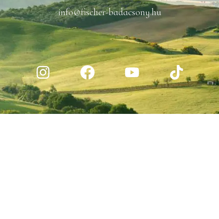
info@fischer-badacsony.hu
ALKOHOLTARTALMÚ TERMÉKEINKET KIZÁRÓLAG 18 ÉVEN
FELÜLI VÁSÁRLÓINK RÉSZÉRE ÉRTÉKESÍTJÜK.
FOGYASSZON FELELŐSSÉGGEL!
2026 © FISCHER BIRTOK
ADATVÉDELMI NYILATKOZAT
ÁSZF