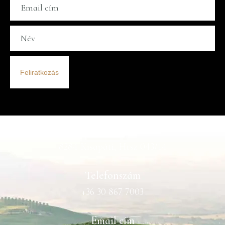
Feliratkozás
Cím
8284 Kisapáti, Hrsz 043/14
Telefonszám
+36 30 867 7003
Email cím