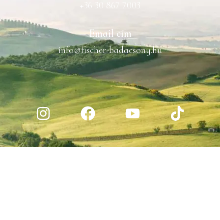
+36 30 867 7003
Email cím
info@fischer-badacsony.hu
ALKOHOLTARTALMÚ TERMÉKEINKET KIZÁRÓLAG 18 ÉVEN
FELÜLI VÁSÁRLÓINK RÉSZÉRE ÉRTÉKESÍTJÜK.
FOGYASSZON FELELŐSSÉGGEL!
2026 © FISCHER BIRTOK
ADATVÉDELMI NYILATKOZAT