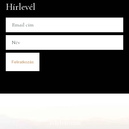
Hírlevél
Feliratkozás
Cím
8284 Kisapáti, Hrsz 043/14
Telefonszám