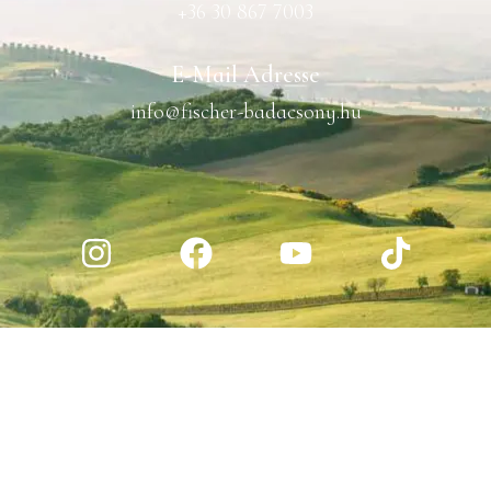
+36 30 867 7003
E-Mail Adresse
info@fischer-badacsony.hu
WIR VERKAUFEN UNSERE ALKOHOLISCHEN PRODUKTE
AUSSCHLIESSLICH AN KUNDEN ÜBER 18 JAHREN.
KONSUMIEREN SIE VERANTWORTUNGSVOLL!
2026 © FISCHER BIRTOK
ADATVÉDELMI NYILATKOZAT