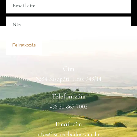
Feliratkozás
Cím
8284 Kisapáti, Hrsz 043/14
Telefonszám
+36 30 867 7003
Email cím
info@fischer-badacsony.hu