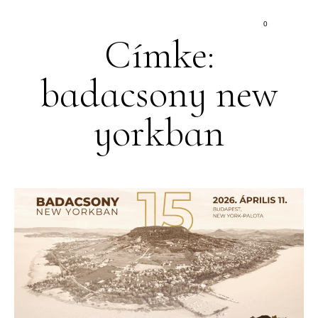
0
Címke:
badacsony new
yorkban