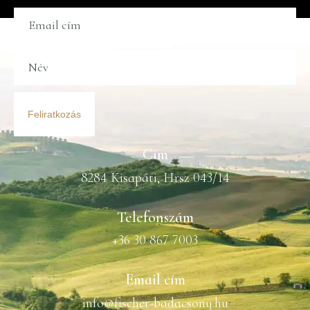
Feliratkozás
Cím
8284 Kisapáti, Hrsz 043/14
Telefonszám
+36 30 867 7003
Email cím
info@fischer-badacsony.hu