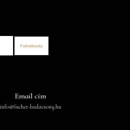
Feliratkozás
Email cím
info@fischer-badacsony.hu