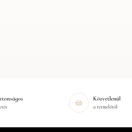
ztonságos
Közvetlenül
etés
a termelőtől