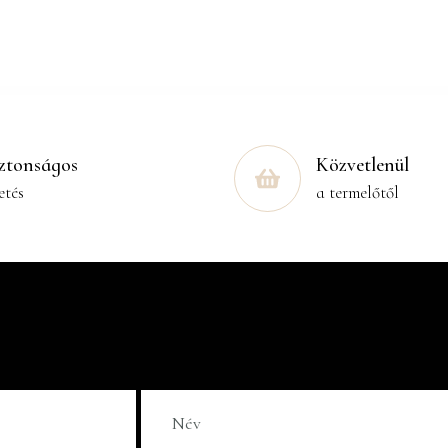
ztonságos
Közvetlenül
etés
a termelőtől