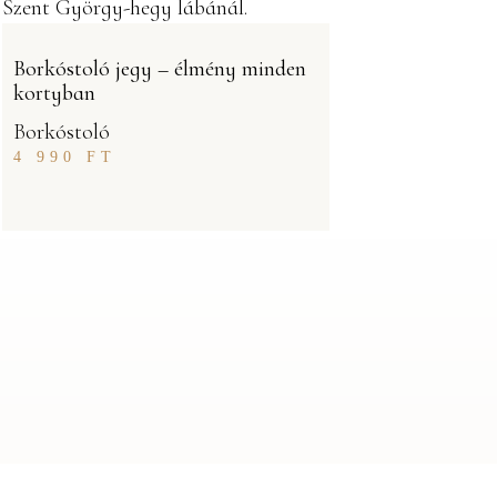
Borkóstoló jegy – élmény minden
kortyban
Borkóstoló
4 990
FT