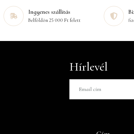
Ingyenes szállítás
Bi
Belföldön 25 000 Ft felett
fiz
Hírlevél
Cím