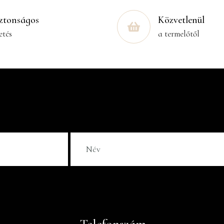
ztonságos
Közvetlenül
etés
a termelőtől
Telefonszám