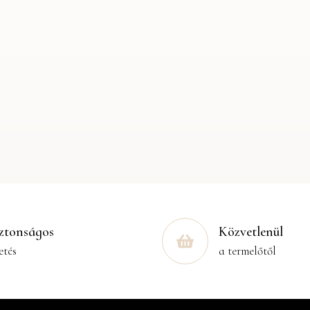
ztonságos
Közvetlenül
etés
a termelőtől