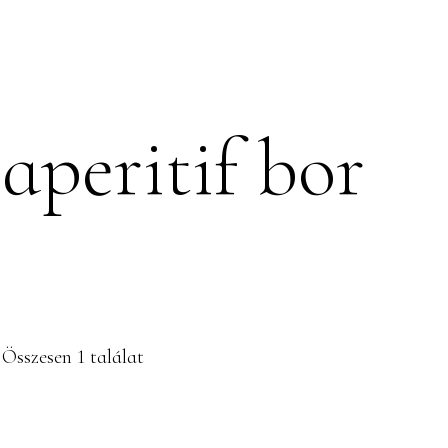
PINCÉSZET
SZOLGÁLTATÁSO
aperitif bor
Összesen 1 találat