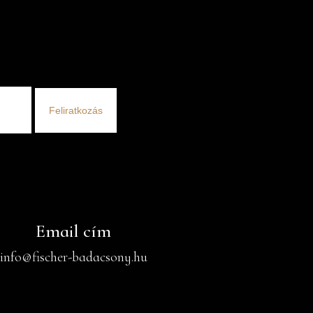
Feliratkozás
Email cím
info@fischer-badacsony.hu