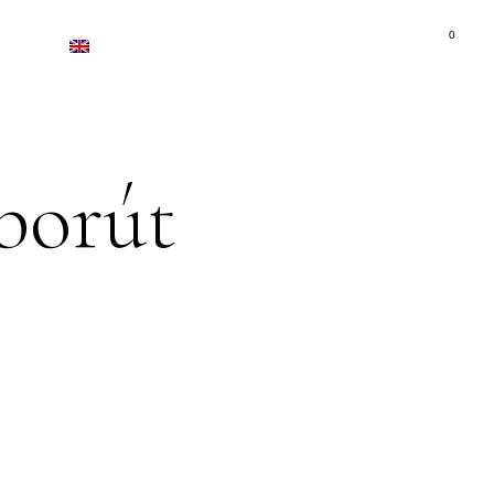
0
ACT
ENGLISH (UK)
borút