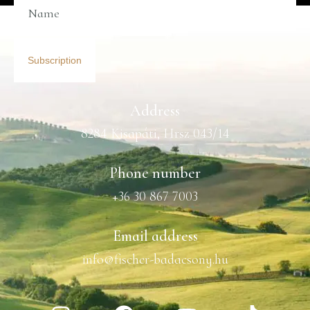
Subscription
Address
8284 Kisapáti, Hrsz 043/14
Phone number
+36 30 867 7003
Email address
info@fischer-badacsony.hu