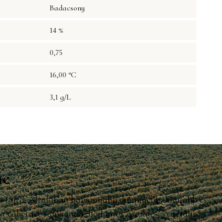
Badacsony
14 %
0,75
16,00 °C
3,1 g/L
nc
-i fajta. Általában halványabb, könnyebb, lágyabb és
 a cabernet sauvignon, hajlamos a zöldes, vegetális