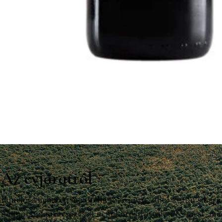
Az évjáratról
Egyelőre nehezen megítélhető évjárat, ahol korán sikerült
nagyobb nyári esőzések nem károsították a termést, még