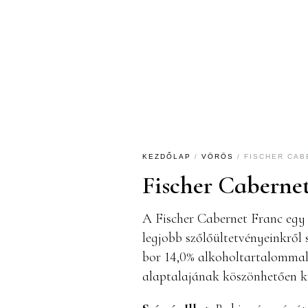
KEZDŐLAP
/
VÖRÖS
/ FISCHER CAB
Fischer Caberne
A Fischer Cabernet Franc egy 
legjobb szőlőültetvényeinkről
bor 14,0% alkoholtartalommal
alaptalajának köszönhetően kü