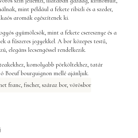
örös szín jellemzi, illatában gazdag, kifinomult,
lnak, mint például a fekete ribizli és a szeder,
akaós aromák egészítenek ki.
ogyós gyümölcsök, mint a fekete cseresznye és a
k a fűszeres jegyekkel. A bor közepes testű,
ú, elegáns lecsengéssel rendelkezik.
steakekhez, komolyabb pörköltekhez, tatár
jó Boeuf bourguignon mellé ajánljuk.
net franc
,
fischer
,
száraz bor
,
vörösbor
j