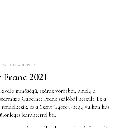
ERNET FRANC 2021
t Franc 2021
kiváló minőségű, száraz vörösbor, amely a
 származó Cabernet Franc szőlőből készült. Ez a
 rendelkezik, és a Szent György-hegy vulkanikus
lönleges karakterrel bír.