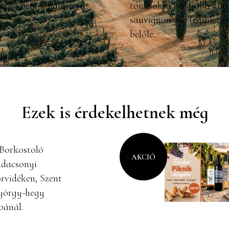
s ősz nem könnyítette
tónusokra is. Újabb kuta
sauvignon őse (egyik „sz
belőle.
Ezek is érdekelhetnek még
AKCIÓ