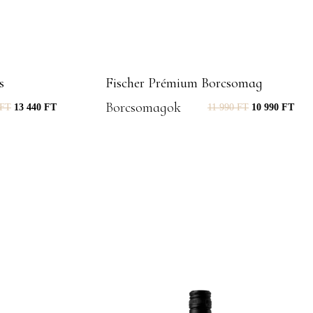
s
Fischer Prémium Borcsomag
Borcsomagok
FT
13 440
FT
11 990
FT
10 990
FT