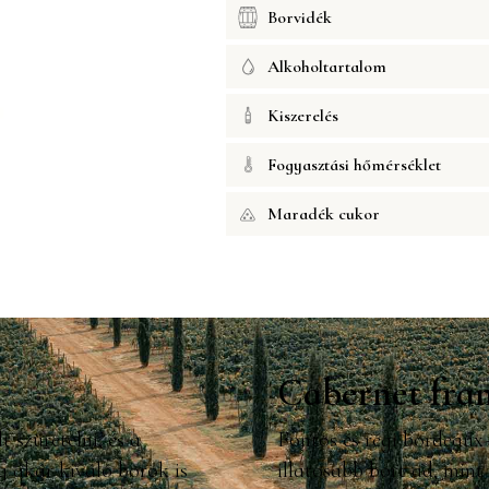
Borvidék
Alkoholtartalom
Kiszerelés
Fogyasztási hőmérséklet
Maradék cukor
Cabernet fra
 szüretelni, és a
Fontos és régi bordeaux
 akár kiváló borok is
illatosabb bort ad, mint