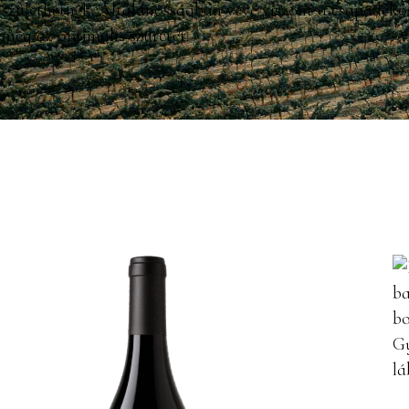
születhetnek. Általánosságban véve viszont a csapadéko
meg az optimális szüretet.