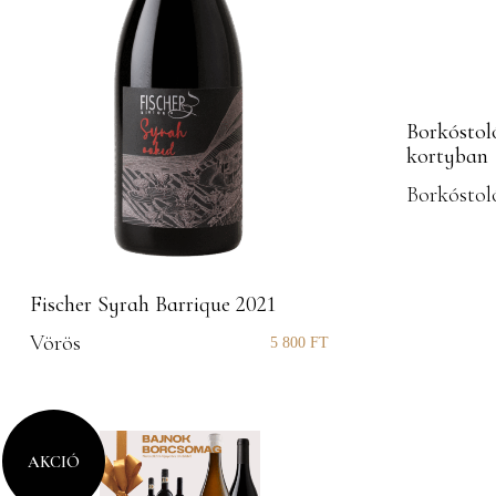
Borkóstol
kortyban
Borkóstol
Fischer Syrah Barrique 2021
Vörös
5 800
FT
AKCIÓ