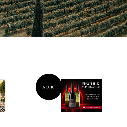
tások szerint baszk eredetű, egyébként a cabernet
ülője”, a sauvignon blanc mellett). Mo.-on 1300 ha terem
AKCIÓ