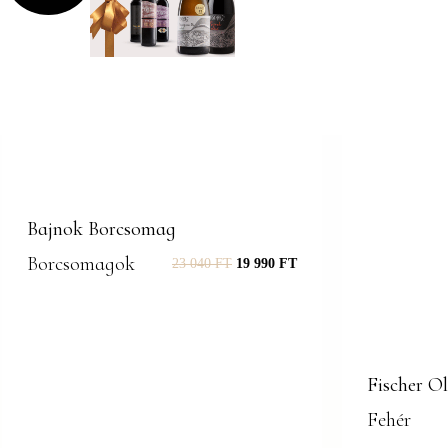
Bajnok Borcsomag
Borcsomagok
23 040
FT
19 990
FT
Fischer Ol
Fehér