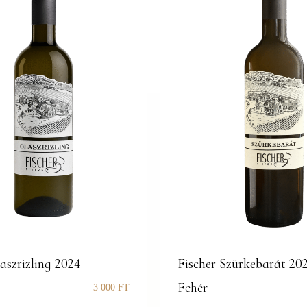
aszrizling 2024
Fischer Szürkebarát 20
Fehér
3 000
FT