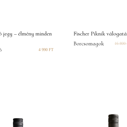
ó jegy – élmény minden
Fischer Piknik válogatá
Borcsomagok
16 800
ó
4 990
FT