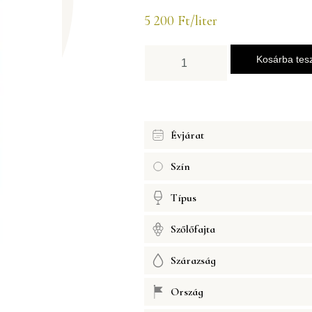
5 200
Ft
/liter
Kosárba te
Évjárat
Szín
Típus
Szőlőfajta
Szárazság
Ország