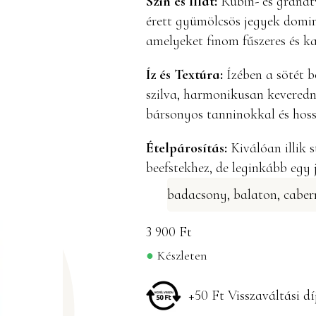
Szín és Illat:
Rubin- és gránátv
érett gyümölcsös jegyek dominá
amelyeket finom fűszeres és k
Íz és Textúra:
Ízében a sötét b
szilva, harmonikusan keveredne
bársonyos tanninokkal és hossz
Ételpárosítás:
Kiválóan illik 
beefstekhez, de leginkább egy 
badacsony
,
balaton
,
caber
3 900
Ft
Készleten
+50 Ft Visszaváltási dí